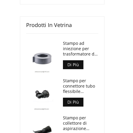
Prodotti In Vetrina
Stampo ad
iniezione per
trasformatore di
corrente Split
Core
Di Più
Stampo per
connettore tubo
flessibile
refrigerante
automobilistico
Di Più
Stampo per
collettore di
aspirazione