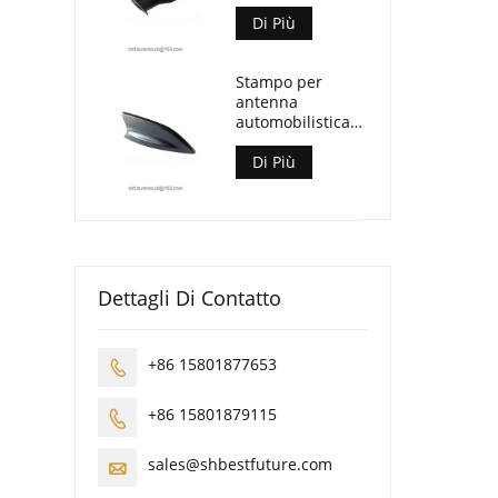
automobilistico
Di Più
Stampo per
antenna
automobilistica
con pinna di
squalo
Di Più
Dettagli Di Contatto
+86 15801877653

+86 15801879115

sales@shbestfuture.com
