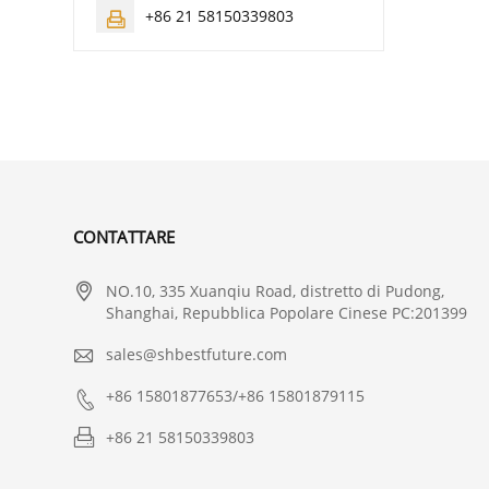
+86 21 58150339803

CONTATTARE

NO.10, 335 Xuanqiu Road, distretto di Pudong,
Shanghai, Repubblica Popolare Cinese PC:201399

sales@shbestfuture.com

+86 15801877653/+86 15801879115

+86 21 58150339803