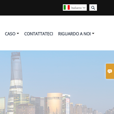

Italiano

CASO
CONTATTATECI
RIGUARDO A NOI
