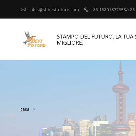

sales@shbestfuture.com
+86 15801877653/+86

STAMPO DEL FUTURO, LA TUA 
MIGLIORE.
casa
>