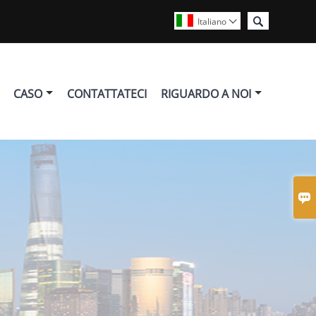

Italiano

CASO
CONTATTATECI
RIGUARDO A NOI
