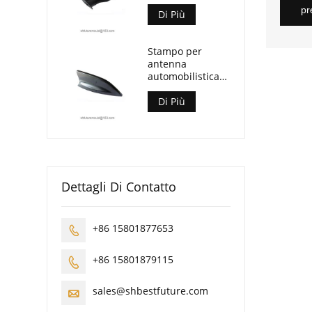
automobilistico
pr
Di Più
Stampo per
antenna
automobilistica
con pinna di
squalo
Di Più
Dettagli Di Contatto
+86 15801877653

+86 15801879115

sales@shbestfuture.com
