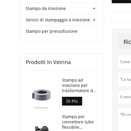
+
Stampo da iniezione
+
Servizi di stampaggio a iniezione
Stampo per pressofusione
Ri
Prodotti In Vetrina
Stampo ad
iniezione per
trasformatore di
corrente Split
Core
Di Più
Stampo per
connettore tubo
flessibile