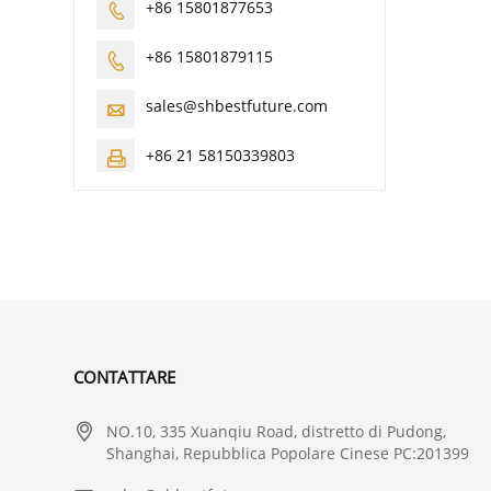
+86 15801877653

+86 15801879115

sales@shbestfuture.com

+86 21 58150339803

CONTATTARE

NO.10, 335 Xuanqiu Road, distretto di Pudong,
Shanghai, Repubblica Popolare Cinese PC:201399