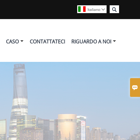

Italiano

CASO
CONTATTATECI
RIGUARDO A NOI
