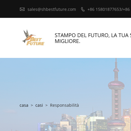

sales@shbestfuture.com
+86 15801877653/+86

STAMPO DEL FUTURO, LA TUA 
MIGLIORE.
casa
>
casi
>
Responsabilità