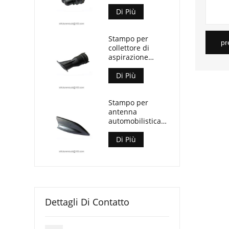
refrigerante
automobilistico
Di Più
Stampo per
pr
collettore di
aspirazione
automobilistico
Di Più
Stampo per
antenna
automobilistica
con pinna di
squalo
Di Più
Dettagli Di Contatto