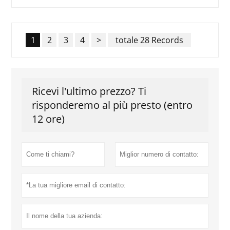
1
2
3
4
>
totale 28 Records
Ricevi l'ultimo prezzo? Ti
risponderemo al più presto (entro
12 ore)