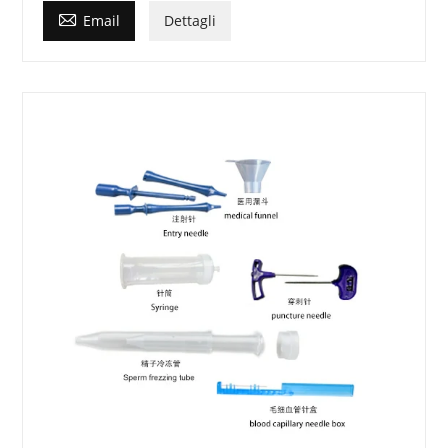

Email
Dettagli