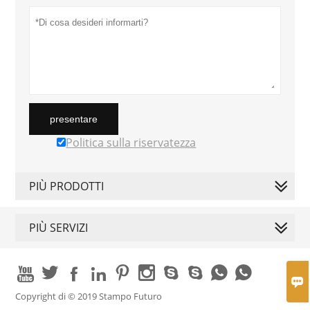
presentare
Politica sulla riservatezza
PIÙ PRODOTTI
PIÙ SERVIZI











Copyright di © 2019 Stampo Futuro