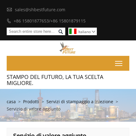

sales@shbestfuture.com
+86 15801877653/+86 15801879115


Italiano

Toggl
STAMPO DEL FUTURO, LA TUA SCELTA
MIGLIORE.
casa
>
Prodotti
>
Servizi di stampaggio a iniezione
>
Servizio di valore aggiunto
Servizio di valore aggiunto