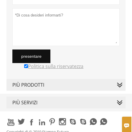
presentare
Politica sulla riservatezza
PIÙ PRODOTTI
PIÙ SERVIZI











Copyright di © 2019 Stampo Futuro