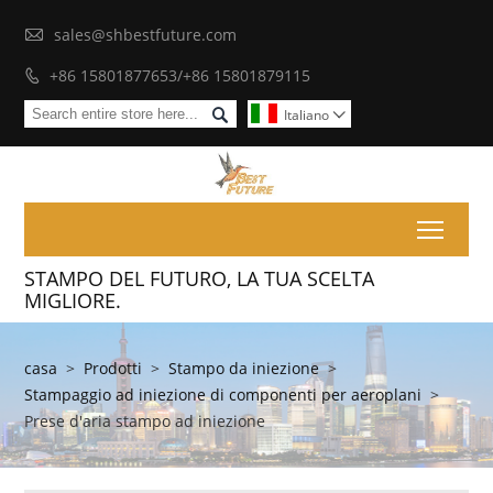

sales@shbestfuture.com
+86 15801877653/+86 15801879115


Italiano

Toggl
STAMPO DEL FUTURO, LA TUA SCELTA
MIGLIORE.
casa
>
Prodotti
>
Stampo da iniezione
>
Stampaggio ad iniezione di componenti per aeroplani
>
Prese d'aria stampo ad iniezione