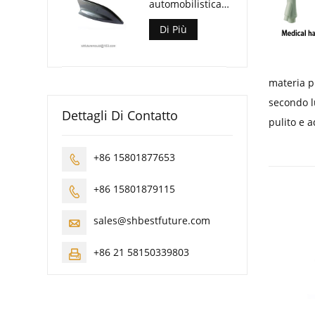
automobilistica
con pinna di
squalo
Di Più
materia p
secondo l
Dettagli Di Contatto
pulito e a
+86 15801877653

+86 15801879115

sales@shbestfuture.com

+86 21 58150339803
