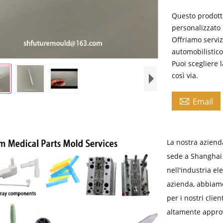
Questo prodott
personalizzato p
Offriamo serviz
automobilistico,
Puoi scegliere l
così via.

Email
La nostra azienda
sede a Shanghai e
nell'industria ele
azienda, abbiamo
per i nostri clie
altamente approva