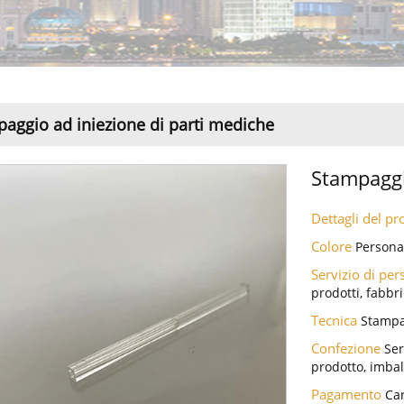
aggio ad iniezione di parti mediche
Stampaggi
Dettagli del p
Colore
Persona
Servizio di pe
prodotti, fabbr
Tecnica
Stampa
Confezione
Ser
prodotto, imbal
Pagamento
Car