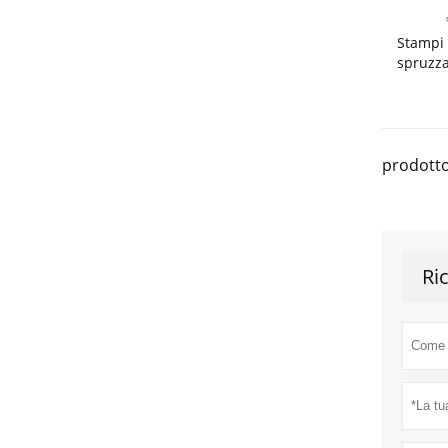
Stampi 
spruzza
prodotto
Ri