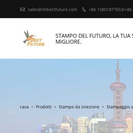

sales@shbestfuture.com
+86 15801877653/+86

STAMPO DEL FUTURO, LA TUA 
MIGLIORE.
casa
>
Prodotti
>
Stampo da iniezione
>
Stampaggio a