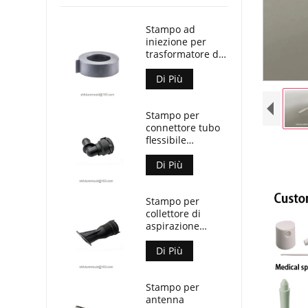
Stampo ad
iniezione per
trasformatore di
corrente Split
Core
Di Più
Stampo per
connettore tubo
flessibile
refrigerante
automobilistico
Di Più
Stampo per
collettore di
aspirazione
automobilistico
Di Più
Stampo per
antenna