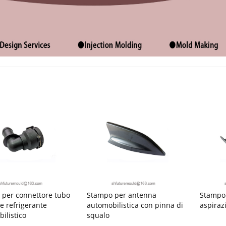
per connettore tubo
Stampo per antenna
Stampo 
le refrigerante
automobilistica con pinna di
aspiraz
ilistico
squalo