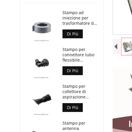
Stampo ad
iniezione per
trasformatore di
corrente Split
Core
Di Più
Stampo per
connettore tubo
flessibile
refrigerante
automobilistico
Di Più
Stampo per
collettore di
aspirazione
automobilistico
Di Più
Stampo per
antenna