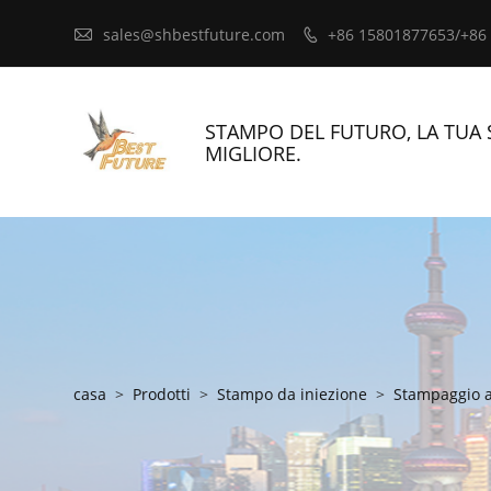

sales@shbestfuture.com
+86 15801877653/+86

STAMPO DEL FUTURO, LA TUA 
MIGLIORE.
casa
>
Prodotti
>
Stampo da iniezione
>
Stampaggio a