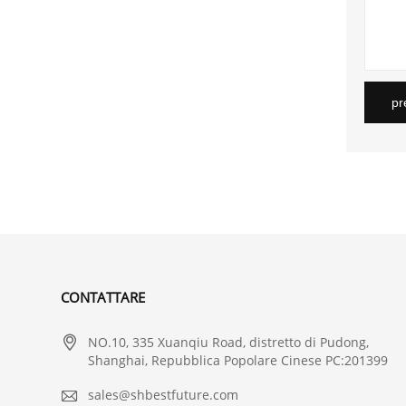
pr
CONTATTARE

NO.10, 335 Xuanqiu Road, distretto di Pudong,
Shanghai, Repubblica Popolare Cinese PC:201399

sales@shbestfuture.com