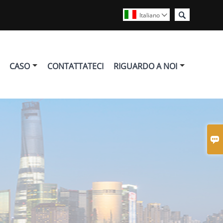

Italiano

CASO
CONTATTATECI
RIGUARDO A NOI
