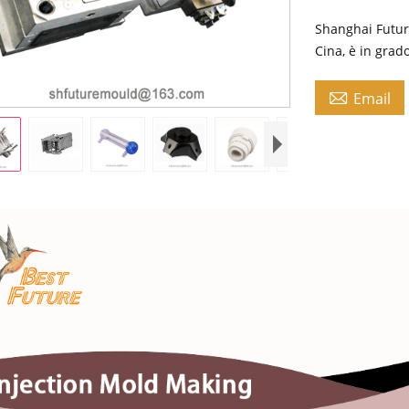
Shanghai Futur
Cina, è in grado

Email