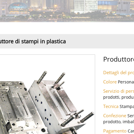
ttore di stampi in plastica
Produttore
Dettagli del p
Colore
Persona
Servizio di pe
prodotti, produ
Tecnica
Stampa
Confezione
Ser
prodotto, imbal
Pagamento
Car