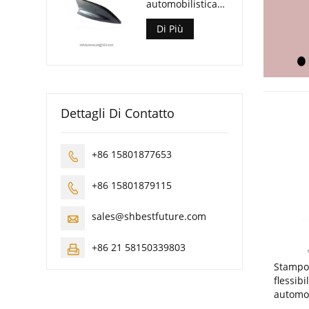
automobilistica
con pinna di
squalo
Di Più
Dettagli Di Contatto
+86 15801877653

+86 15801879115

sales@shbestfuture.com

+86 21 58150339803

Stampo 
flessibi
automob